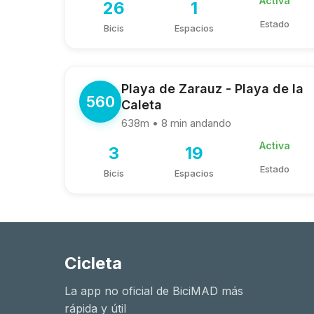
Activa
26
1
Estado
Bicis
Espacios
Playa de Zarauz - Playa de la
560
Caleta
638m • 8 min andando
Activa
3
19
Estado
Bicis
Espacios
Cicleta
La app no oficial de BiciMAD más
rápida y útil