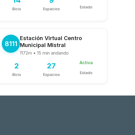
14
9
Estado
Bicis
Espacios
Estación Virtual Centro
8111
Municipal Mistral
1172m • 15 min andando
Activa
2
27
Estado
Bicis
Espacios