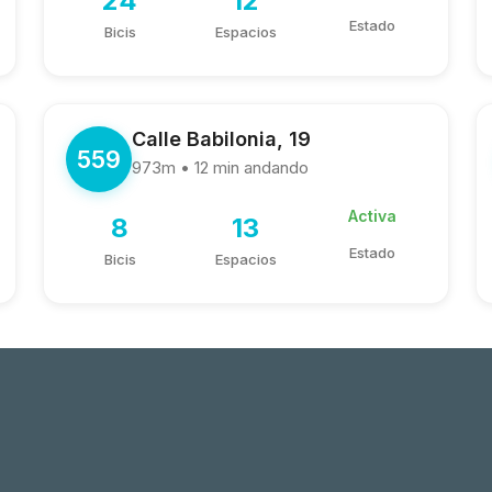
24
12
Estado
Bicis
Espacios
Calle Babilonia, 19
559
973m • 12 min andando
Activa
8
13
Estado
Bicis
Espacios