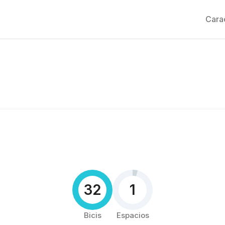
Carac
32
1
Bicis
Espacios