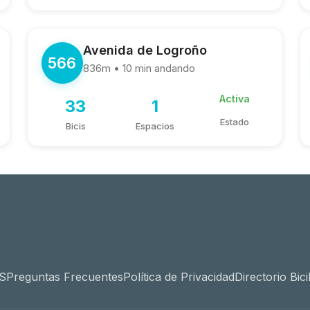
Avenida de Logroño
566
836m • 10 min andando
Activa
33
1
Estado
Bicis
Espacios
S
Preguntas Frecuentes
Política de Privacidad
Directorio Bi