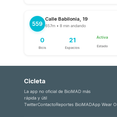
Calle Babilonia, 19
559
657m • 8 min andando
Activa
0
21
Estado
Bicis
Espacios
Cicleta
La app no oficial de BiciMAD más
rápida y útil
Twitter
Contacto
Reportes BiciMAD
App Wear O