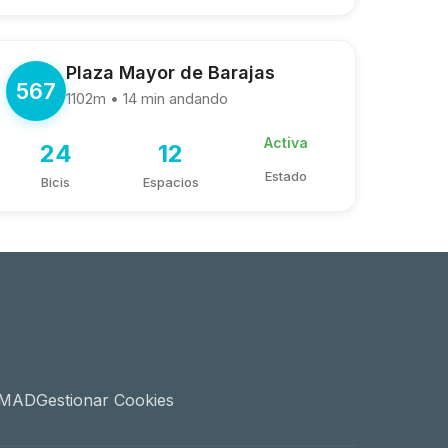
Plaza Mayor de Barajas
567
1102m • 14 min andando
Activa
24
12
Estado
Bicis
Espacios
ciMAD
Gestionar Cookies