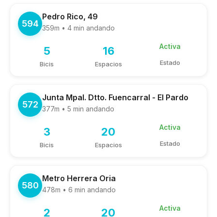
Pedro Rico, 49
594
359m • 4 min andando
Activa
5
16
Estado
Bicis
Espacios
Junta Mpal. Dtto. Fuencarral - El Pardo
572
377m • 5 min andando
Activa
3
20
Estado
Bicis
Espacios
Metro Herrera Oria
580
478m • 6 min andando
Activa
2
20