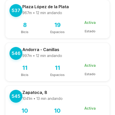
Plaza López de la Plata
537
967m • 12 min andando
Activa
8
19
Estado
Bicis
Espacios
Andorra - Canillas
546
997m • 12 min andando
Activa
11
11
Estado
Bicis
Espacios
Zapatoca, 8
545
1041m • 13 min andando
Activa
10
10