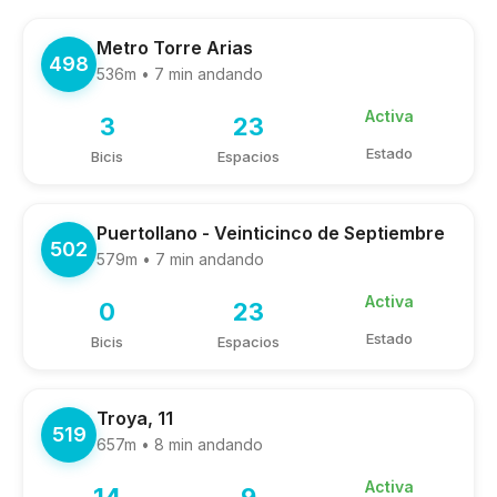
Metro Torre Arias
498
536m • 7 min andando
Activa
3
23
Estado
Bicis
Espacios
Puertollano - Veinticinco de Septiembre
502
579m • 7 min andando
Activa
0
23
Estado
Bicis
Espacios
Troya, 11
519
657m • 8 min andando
Activa