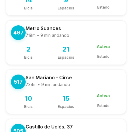
14
9
Estado
Bicis
Espacios
Metro Suances
497
718m • 9 min andando
Activa
2
21
Estado
Bicis
Espacios
San Mariano - Circe
517
734m • 9 min andando
Activa
10
15
Estado
Bicis
Espacios
Castillo de Uclés, 37
505