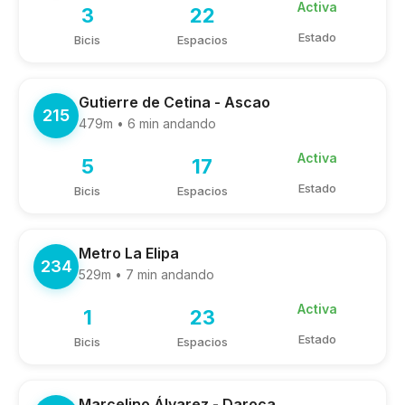
Activa
3
22
Estado
Bicis
Espacios
Gutierre de Cetina - Ascao
215
479m • 6 min andando
Activa
5
17
Estado
Bicis
Espacios
Metro La Elipa
234
529m • 7 min andando
Activa
1
23
Estado
Bicis
Espacios
Marcelino Álvarez - Daroca