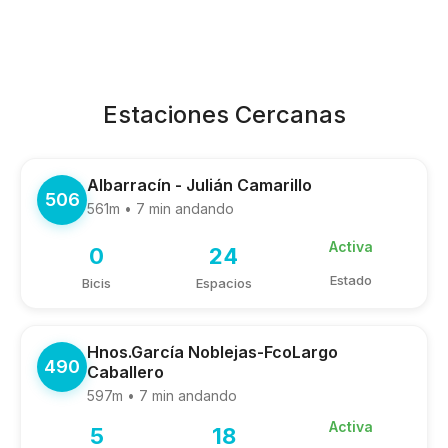
Estaciones Cercanas
Albarracín - Julián Camarillo
506
561m • 7 min andando
Activa
0
24
Estado
Bicis
Espacios
Hnos.García Noblejas-FcoLargo
490
Caballero
597m • 7 min andando
Activa
5
18