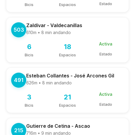
Estado
Bicis
Espacios
Zaldívar - Valdecanillas
503
610m • 8 min andando
Activa
6
18
Estado
Bicis
Espacios
Esteban Collantes - José Arcones Gil
491
626m • 8 min andando
Activa
3
21
Estado
Bicis
Espacios
Gutierre de Cetina - Ascao
215
716m • 9 min andando