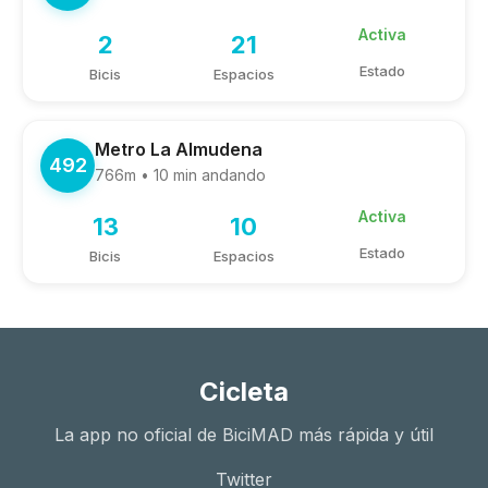
Activa
2
21
Estado
Bicis
Espacios
Metro La Almudena
492
766m • 10 min andando
Activa
13
10
Estado
Bicis
Espacios
Cicleta
La app no oficial de BiciMAD más rápida y útil
Twitter