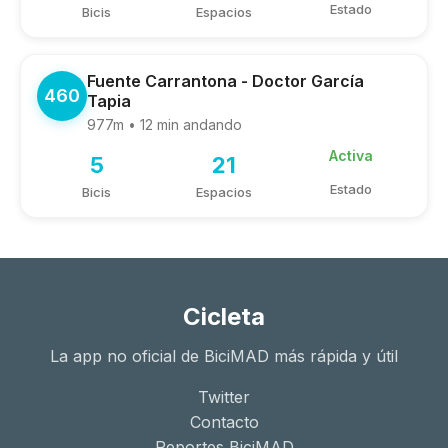
Estado
Bicis
Espacios
Fuente Carrantona - Doctor García
460
Tapia
977m • 12 min andando
Activa
5
21
Estado
Bicis
Espacios
Cicleta
La app no oficial de BiciMAD más rápida y útil
Twitter
Contacto
Reportes BiciMAD