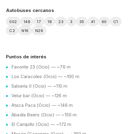
Autobuses cercanos
002
148
17
18
23
3
35
41
60
C1
C2
N16
N26
Puntos de interés
Favorite 23 (Ocio) — ~76 m
Los Caracoles (Ocio) — ~100 m
Salsería II (Ocio) — ~110 m
Velur bar (Ocio) — ~126 m
Ataca Paca (Ocio) — ~146 m
Abadía Beers (Ocio) — ~150 m
El Campillo (Ocio) — ~172 m
Mesón O'agarimo (Ocio) — ~180 m