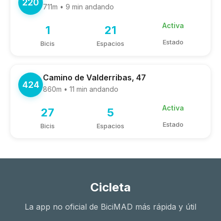
220
711m • 9 min andando
Activa
1
21
Estado
Bicis
Espacios
Camino de Valderribas, 47
424
860m • 11 min andando
Activa
27
5
Estado
Bicis
Espacios
Cicleta
La app no oficial de BiciMAD más rápida y útil