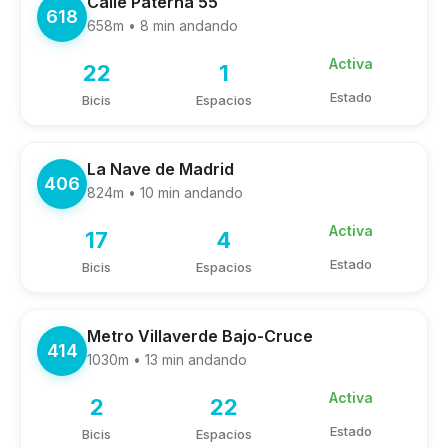
Calle Paterna 55
618
658m • 8 min andando
Activa
22
1
Estado
Bicis
Espacios
La Nave de Madrid
406
824m • 10 min andando
Activa
17
4
Estado
Bicis
Espacios
Metro Villaverde Bajo-Cruce
414
1030m • 13 min andando
Activa
2
22
Estado
Bicis
Espacios