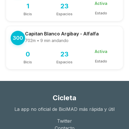
Activa
1
23
Estado
Bicis
Espacios
Capitan Blanco Argibay - Alfalfa
300
702m • 9 min andando
Activa
0
23
Estado
Bicis
Espacios
Cicleta
La app no oficial de BiciMAD más rápida y útil
Twitter
Contacto