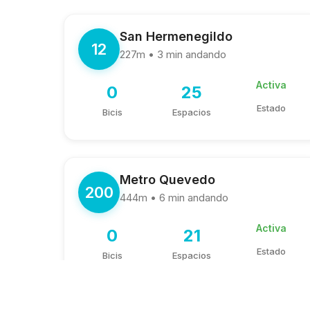
San Hermenegildo
12
227m • 3 min andando
Activa
0
25
Estado
Bicis
Espacios
Metro Quevedo
200
444m • 6 min andando
Activa
0
21
Estado
Bicis
Espacios