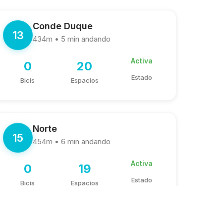
Conde Duque
13
434m • 5 min andando
Activa
0
20
Estado
Bicis
Espacios
Norte
15
454m • 6 min andando
Activa
0
19
Estado
Bicis
Espacios