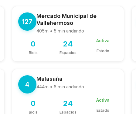
Mercado Municipal de
127
Vallehermoso
405m • 5 min andando
Activa
0
24
Estado
Bicis
Espacios
Malasaña
4
444m • 6 min andando
Activa
0
24
Estado
Bicis
Espacios