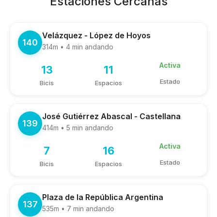
Estaciones Cercanas
Velázquez - López de Hoyos
140
314m • 4 min andando
Activa
13
11
Estado
Bicis
Espacios
José Gutiérrez Abascal - Castellana
139
414m • 5 min andando
Activa
7
16
Estado
Bicis
Espacios
Plaza de la República Argentina
137
535m • 7 min andando