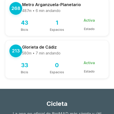
Metro Arganzuela-Planetario
268
487m • 6 min andando
Activa
43
1
Estado
Bicis
Espacios
Glorieta de Cádiz
213
580m • 7 min andando
Activa
33
0
Estado
Bicis
Espacios
Cicleta
La app no oficial de BiciMAD más rápida y útil