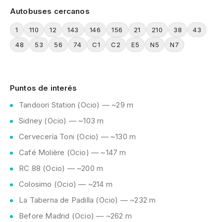
Autobuses cercanos
1
110
12
143
146
156
21
210
38
43
48
53
56
74
C1
C2
E5
N5
N7
Puntos de interés
Tandoori Station (Ocio) — ~29 m
Sidney (Ocio) — ~103 m
Cervecería Toni (Ocio) — ~130 m
Café Molière (Ocio) — ~147 m
RC 88 (Ocio) — ~200 m
Colosimo (Ocio) — ~214 m
La Taberna de Padilla (Ocio) — ~232 m
Before Madrid (Ocio) — ~262 m