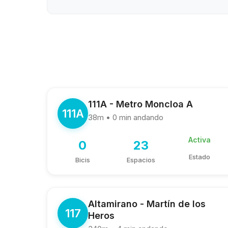
111A - Metro Moncloa A
111A
38m • 0 min andando
Activa
0
23
Estado
Bicis
Espacios
Altamirano - Martín de los
117
Heros