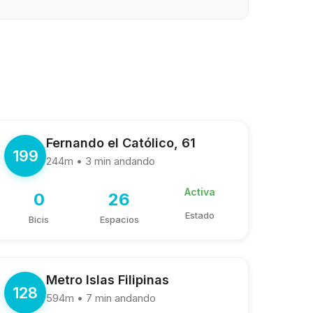
Fernando el Católico, 61
199
244m • 3 min andando
Activa
0
26
Estado
Bicis
Espacios
Metro Islas Filipinas
128
594m • 7 min andando